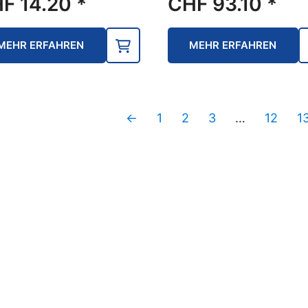
HF
14.20
*
CHF
93.10
*
MEHR ERFAHREN
MEHR ERFAHREN
←
1
2
3
…
12
1