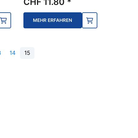
CHF
11.80
*
MEHR ERFAHREN
3
14
15