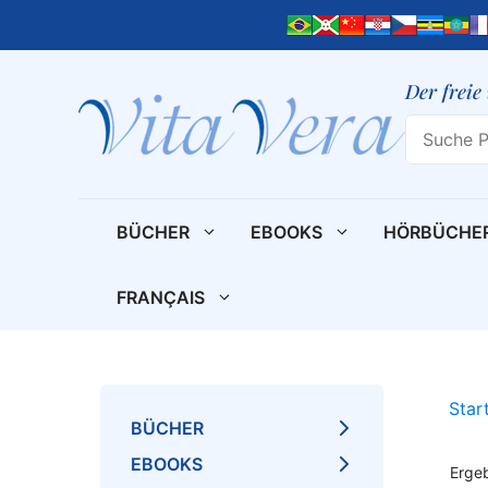
Zum
Inhalt
springen
Der freie
Search
BÜCHER
EBOOKS
HÖRBÜCHE
FRANÇAIS
Star
BÜCHER
EBOOKS
Erge