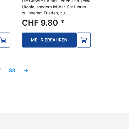
Die Gebote für das Leben sind keine
Utopie, sondern lebbar. Sie führen
zu innerem Frieden, zu…
CHF
9.80
*
MEHR ERFAHREN
7
88
→