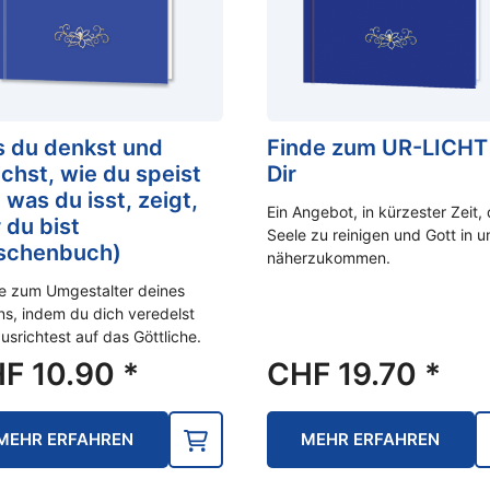
 du denkst und
Finde zum UR-LICHT 
ichst, wie du speist
Dir
 was du isst, zeigt,
Ein Angebot, in kürzester Zeit, 
 du bist
Seele zu reinigen und Gott in u
schenbuch)
näherzukommen.
e zum Umgestalter deines
s, indem du dich veredelst
usrichtest auf das Göttliche.
HF
10.90
*
CHF
19.70
*
MEHR ERFAHREN
MEHR ERFAHREN