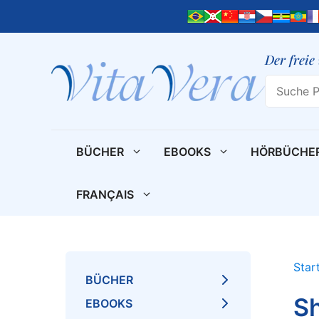
Zum
Inhalt
springen
Der freie
Search
BÜCHER
EBOOKS
HÖRBÜCHE
FRANÇAIS
Star
BÜCHER
S
EBOOKS