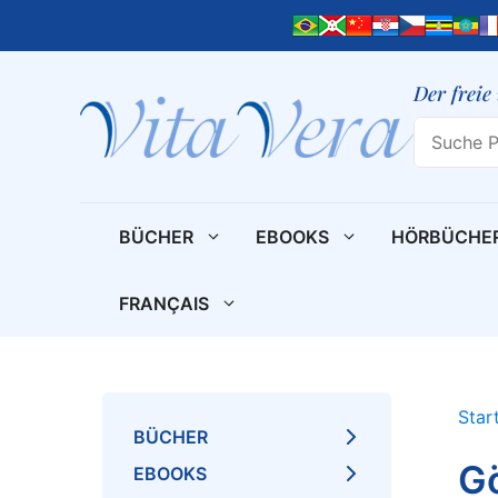
Zum
Inhalt
springen
Der freie
Search
BÜCHER
EBOOKS
HÖRBÜCHE
FRANÇAIS
Star
BÜCHER
Gö
EBOOKS