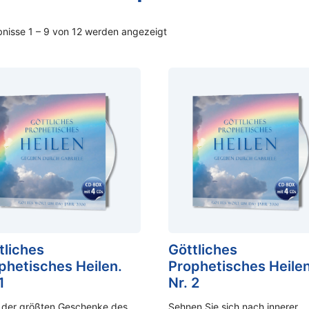
nisse 1 – 9 von 12 werden angezeigt
tliches
Göttliches
phetisches Heilen.
Prophetisches Heilen
1
Nr. 2
 der größten Geschenke des
Sehnen Sie sich nach innerer