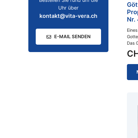
Bestellen Sie rund um die
Göt
Uhr über
Pro
kontakt@vita-vera.ch
Nr.
Eines
E-MAIL SENDEN
Gotte
Das G
C