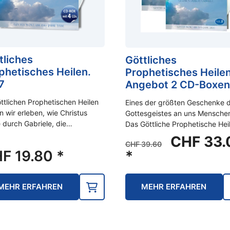
tliches
Göttliches
phetisches Heilen.
Prophetisches Heilen
7
Angebot 2 CD-Boxen
ttlichen Prophetischen Heilen
Eines der größten Geschenke 
n wir erleben, wie Christus
Gottesgeistes an uns Mensche
 durch Gabriele, die…
Das Göttliche Prophetische Hei
Ursprüng
CHF
33.
CHF
39.60
Preis
HF
19.80
*
*
war:
CHF 39.
MEHR ERFAHREN
MEHR ERFAHREN