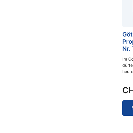
Göt
Pro
Nr. 
Im Gö
dürfe
heute
C