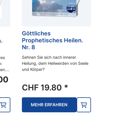
Göttliches
Prophetisches Heilen.
.
Nr. 8
Sehnen Sie sich nach innerer
des
Heilung, dem Heilwerden von Seele
n:
und Körper?
len.…
licher
Aktueller
00
Preis
CHF
19.80
*
ist:
60
CHF 33.00.
MEHR ERFAHREN