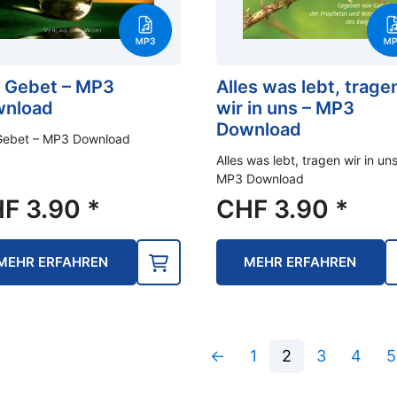
 Gebet – MP3
Alles was lebt, trage
nload
wir in uns – MP3
Download
Gebet – MP3 Download
Alles was lebt, tragen wir in uns
MP3 Download
HF
3.90
*
CHF
3.90
*
MEHR ERFAHREN
MEHR ERFAHREN
←
1
2
3
4
5