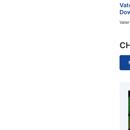
Vat
Dow
Vate
C