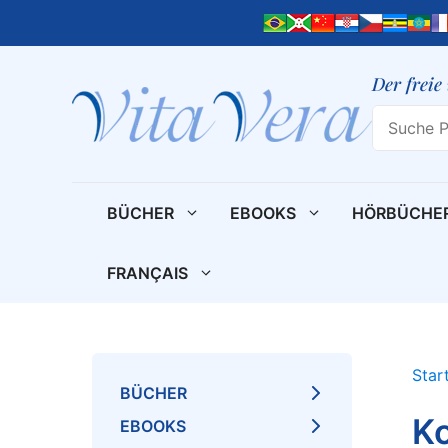
Zum
Inhalt
springen
Der freie
Search
BÜCHER
EBOOKS
HÖRBÜCHE
FRANÇAIS
Star
BÜCHER
Ko
EBOOKS