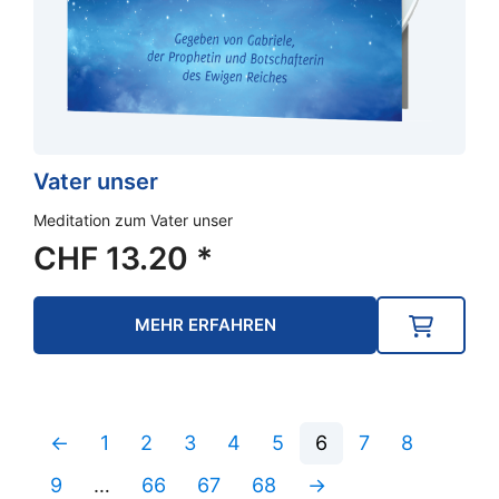
Vater unser
Meditation zum Vater unser
CHF
13.20
*
MEHR ERFAHREN
←
1
2
3
4
5
6
7
8
9
…
66
67
68
→