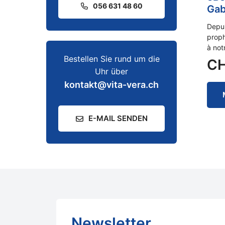
056 631 48 60
Gab
Depui
proph
à not
Bestellen Sie rund um die
C
Uhr über
kontakt@vita-vera.ch
E-MAIL SENDEN
Newsletter