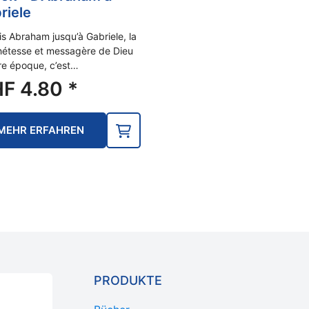
riele
s Abraham jusqu’à Gabriele, la
étesse et messagère de Dieu
re époque, c’est…
HF
4.80
*
MEHR ERFAHREN
PRODUKTE