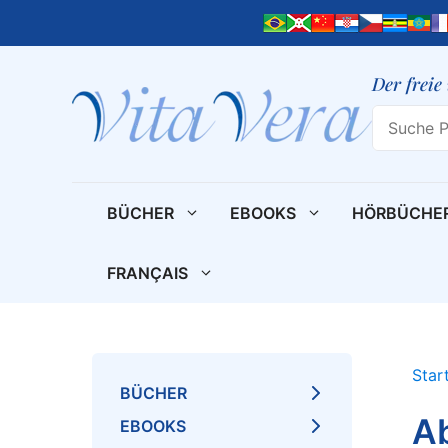
Zum
Inhalt
springen
Der freie
Search
BÜCHER
EBOOKS
HÖRBÜCHE
FRANÇAIS
Star
BÜCHER
A
EBOOKS