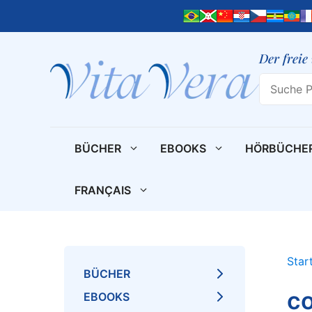
Zum
Inhalt
springen
Der freie
Search
BÜCHER
EBOOKS
HÖRBÜCHE
FRANÇAIS
Star
BÜCHER
co
EBOOKS