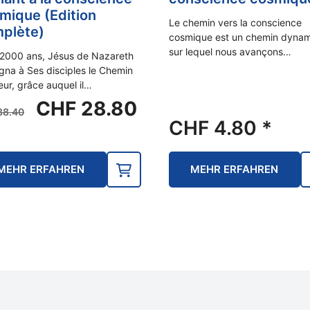
mique (Edition
Le chemin vers la conscience
plète)
cosmique est un chemin dyna
sur lequel nous avançons…
a 2000 ans, Jésus de Nazareth
gna à Ses disciples le Chemin
ieur, grâce auquel il…
Ursprünglicher
Aktueller
CHF
28.80
38.40
Preis
Preis
CHF
4.80
*
war:
ist:
CHF 38.40
CHF 28.80.
MEHR ERFAHREN
MEHR ERFAHREN