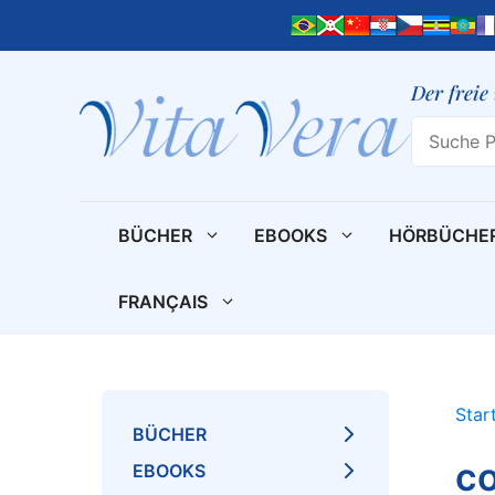
Zum
Inhalt
springen
Der freie
Search
BÜCHER
EBOOKS
HÖRBÜCHE
FRANÇAIS
Star
BÜCHER
co
EBOOKS