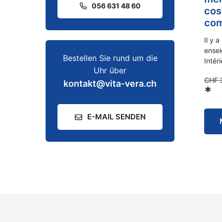
056 631 48 60
cos
com
Il y 
ensei
Bestellen Sie rund um die
Intér
Uhr über
CHF
kontakt@vita-vera.ch
*
E-MAIL SENDEN