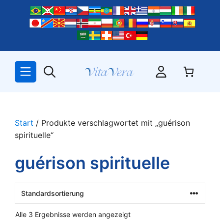
Zum
Inhalt
springen
Start
/ Produkte verschlagwortet mit „guérison
spirituelle“
guérison spirituelle
Alle 3 Ergebnisse werden angezeigt