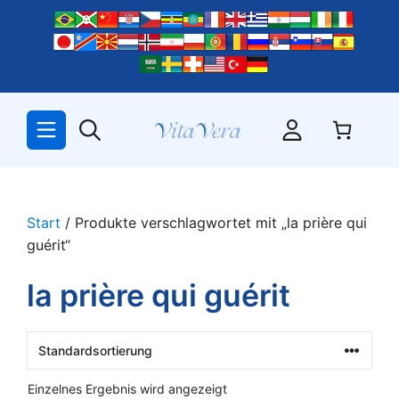
Zum
Inhalt
springen
Start
/ Produkte verschlagwortet mit „la prière qui
guérit“
la prière qui guérit
Einzelnes Ergebnis wird angezeigt