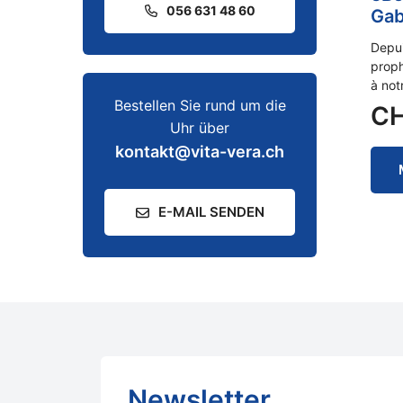
056 631 48 60
Gab
Depui
proph
à not
Bestellen Sie rund um die
C
Uhr über
kontakt@vita-vera.ch
E-MAIL SENDEN
Newsletter