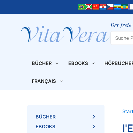
Zum
Inhalt
springen
Der freie
Search
BÜCHER
EBOOKS
HÖRBÜCHE
FRANÇAIS
Star
BÜCHER
l'
EBOOKS