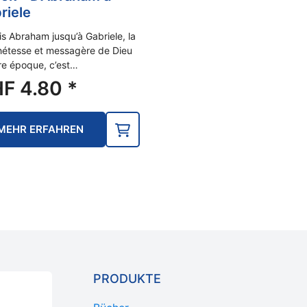
riele
s Abraham jusqu’à Gabriele, la
étesse et messagère de Dieu
re époque, c’est…
HF
4.80
*
MEHR ERFAHREN
PRODUKTE