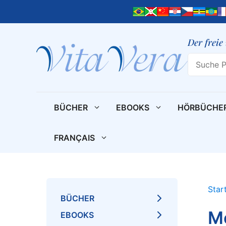
Zum
Inhalt
springen
Der freie
Search
BÜCHER
EBOOKS
HÖRBÜCHE
FRANÇAIS
Star
BÜCHER
M
EBOOKS