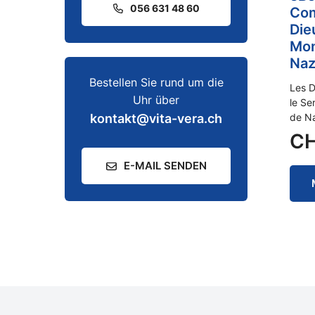
056 631 48 60
Co
Die
Mon
Naz
Bestellen Sie rund um die
Les 
Uhr über
le Se
de Na
kontakt@vita-vera.ch
C
E-MAIL SENDEN