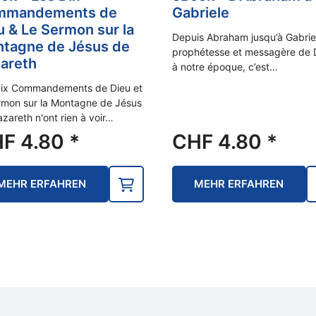
mmandements de
Gabriele
u & Le Sermon sur la
Depuis Abraham jusqu’à Gabriel
tagne de Jésus de
prophétesse et messagère de 
areth
à notre époque, c’est…
Dix Commandements de Dieu et
rmon sur la Montagne de Jésus
zareth n'ont rien à voir…
HF
4.80
*
CHF
4.80
*
MEHR ERFAHREN
MEHR ERFAHREN