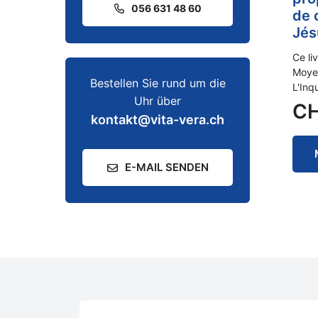
056 631 48 60
de 
Jés
Ce li
Moyen
Bestellen Sie rund um die
L'Inq
Uhr über
C
kontakt@vita-vera.ch
E-MAIL SENDEN