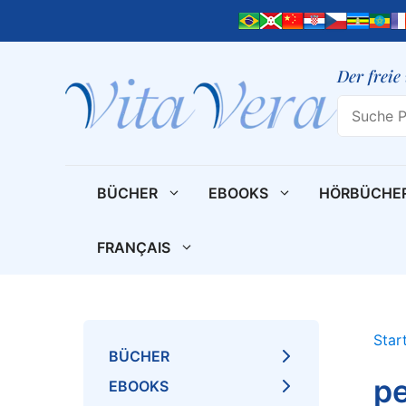
Zum
Inhalt
springen
Der freie
Search
BÜCHER
EBOOKS
HÖRBÜCHE
FRANÇAIS
Star
BÜCHER
pe
EBOOKS