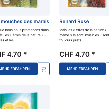
 mouches des marais
Renard Rusé
que nous nous promenons dans
Mais les « êtres de la nature » 
êt, les « êtres de la nature » –
même s'ils sont invisibles – sont
lfes et les…
toujours prêts…
HF
4.70
*
CHF
4.70
*
MEHR ERFAHREN
MEHR ERFAHREN