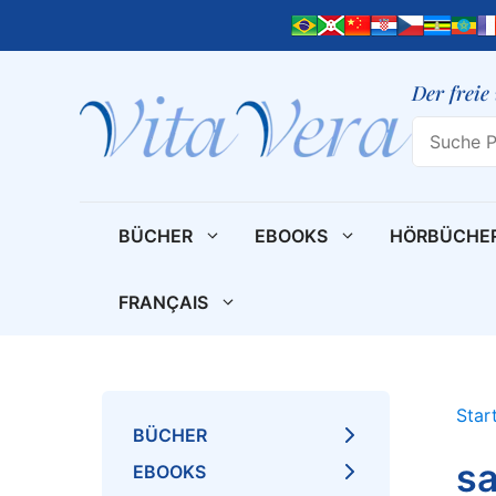
Zum
Inhalt
springen
Der freie
Search
BÜCHER
EBOOKS
HÖRBÜCHE
FRANÇAIS
Star
BÜCHER
sa
EBOOKS