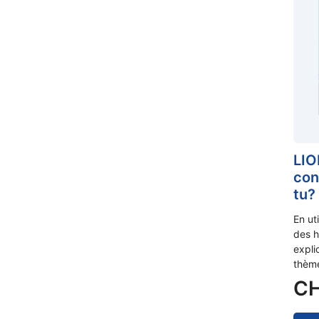
LIO
con
tu?
En ut
des h
expli
thèm
C