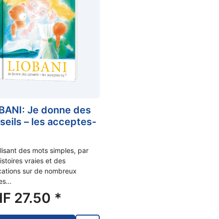
BANI: Je donne des
seils – les acceptes-
ilisant des mots simples, par
istoires vraies et des
cations sur de nombreux
es…
HF
27.50
*