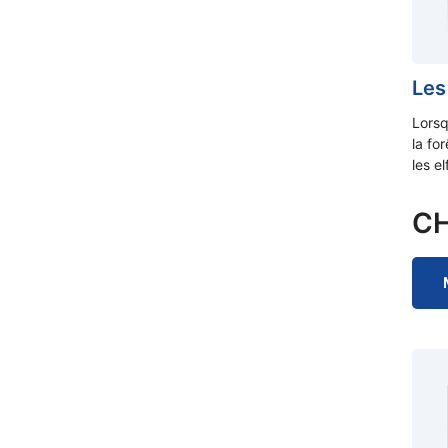
Les
Lors
la for
les e
C