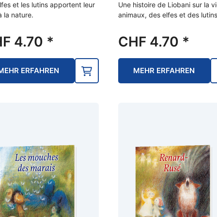
lfes et les lutins apportent leur
Une histoire de Liobani sur la v
à la nature.
animaux, des elfes et des lutin
HF
4.70
*
CHF
4.70
*
MEHR ERFAHREN
MEHR ERFAHREN