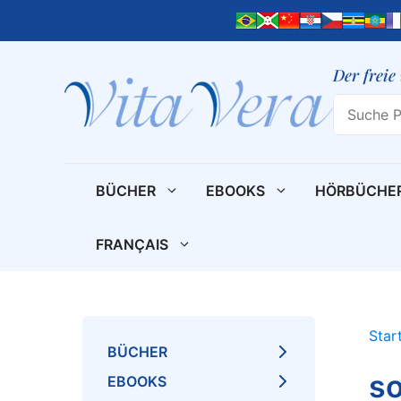
Zum
Inhalt
springen
Der freie
Search
BÜCHER
EBOOKS
HÖRBÜCHE
FRANÇAIS
Star
BÜCHER
so
EBOOKS