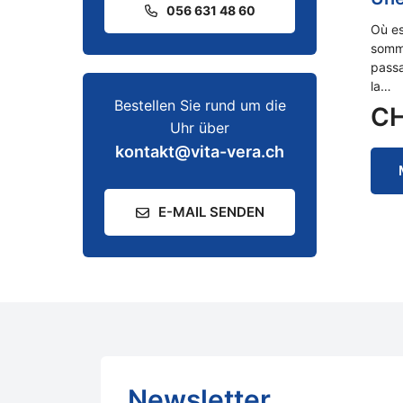
056 631 48 60
Où es
somm
passa
la…
Bestellen Sie rund um die
C
Uhr über
kontakt@vita-vera.ch
E-MAIL SENDEN
Newsletter