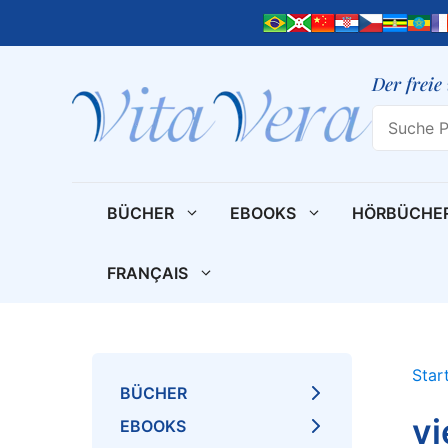
Zum
Inhalt
springen
Der freie
Search
BÜCHER
EBOOKS
HÖRBÜCHE
FRANÇAIS
Star
BÜCHER
vi
EBOOKS