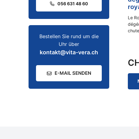
056 631 48 60
roy
Le Ro
dégé
chut
Bestellen Sie rund um die
Uhr über
kontakt@vita-vera.ch
C
E-MAIL SENDEN