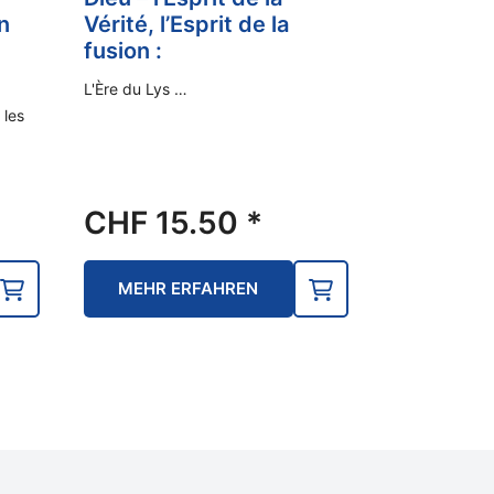
n
Vérité, l’Esprit de la
fusion :
L'Ère du Lys …
 les
CHF
15.50
*
MEHR ERFAHREN