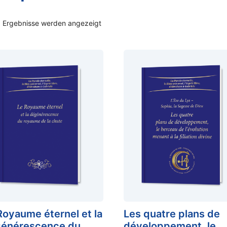
3 Ergebnisse werden angezeigt
Royaume éternel et la
Les quatre plans de
énérescence du
développement, le