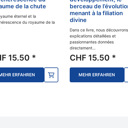
aume de la chute
berceau de l’évolutio
menant à la filiation
yaume éternel et la
divine
nérescence du royaume de la
e
Dans ce livre, nous découvrons
explications détaillées et
passionnantes données
directement…
HF
15.50
*
CHF
15.50
*
MEHR ERFAHREN
MEHR ERFAHREN