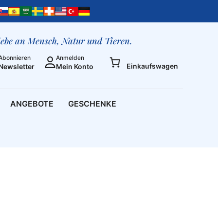
Arzt
und
Heiler
Teil
liebe an Mensch, Natur und Tieren.
1
Abonnieren
Anmelden
–
Einkaufswagen
Newsletter
Mein Konto
MP3
Download
[Digital]
ANGEBOTE
GESCHENKE
Menge