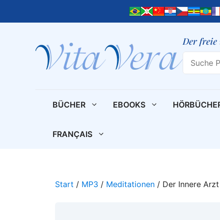
Zum
Inhalt
springen
Der freie
Search
BÜCHER
EBOOKS
HÖRBÜCHE
FRANÇAIS
Start
/
MP3
/
Meditationen
/ Der Innere Arzt