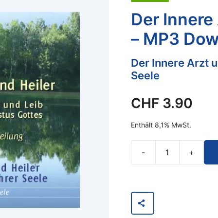
Der Innere 
– MP3 Dow
Der Innere Arzt un
Seele
CHF
3.90
Enthält 8,1% MwSt.
-
+
Der
Innere
Arzt
und
Heiler