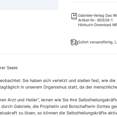
Teil
1
–
Gabriele-Verlag Das W
MP3
Artikel-Nr.: BD939-1
Hörbuch-Download MP
Download
[Digital]
Menge
Sofort versandfertig, 
hrer Seele
bachtet: Sie haben sich verletzt und stellen fest, wie die W
gtäglich in unserem Organismus statt, da der menschliche 
en Arzt und Heiler“, lernen wie Sie Ihre Selbstheilungskräft
e durch Gabriele, die Prophetin und Botschafterin Gottes g
tuskraft zu lösen, so können die Selbstheilungskräfte akti