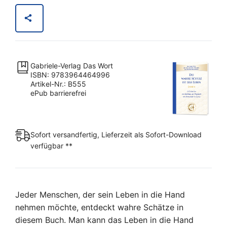
wahre
Schule
ist
das
Leben
Gabriele-Verlag Das Wort
–
ISBN: 9783964464996
Band
Artikel-Nr.: B555
ePub barrierefrei
4
[Digital]
Menge
Sofort versandfertig, Lieferzeit als Sofort-Download
verfügbar **
Jeder Menschen, der sein Leben in die Hand
nehmen möchte, entdeckt wahre Schätze in
diesem Buch. Man kann das Leben in die Hand