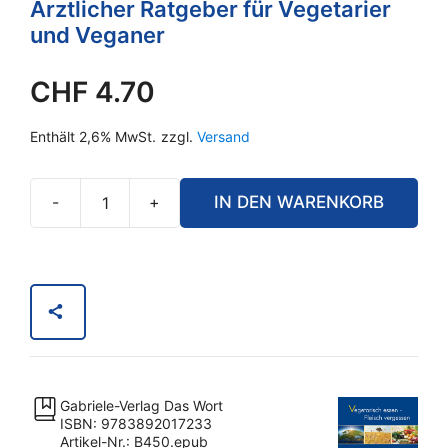
Ärztlicher Ratgeber für Vegetarier
und Veganer
CHF
4.70
Enthält 2,6% MwSt.
zzgl.
Versand
-
+
IN DEN WARENKORB
eBook
-
Vegetarisch
essen
-
Fleisch
vergessen
[Digital]
Gabriele-Verlag Das Wort
Menge
ISBN: 9783892017233
Artikel-Nr.: B450.epub