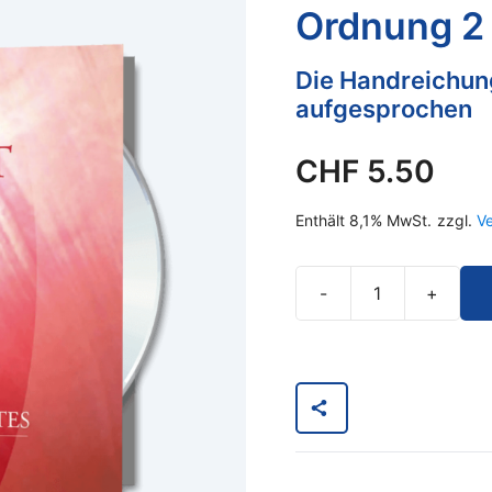
Ordnung 2
Die Handreichun
aufgesprochen
CHF
5.50
Enthält 8,1% MwSt.
zzgl.
V
-
+
Finde
zum
UR-
LICHT
in
Dir
-