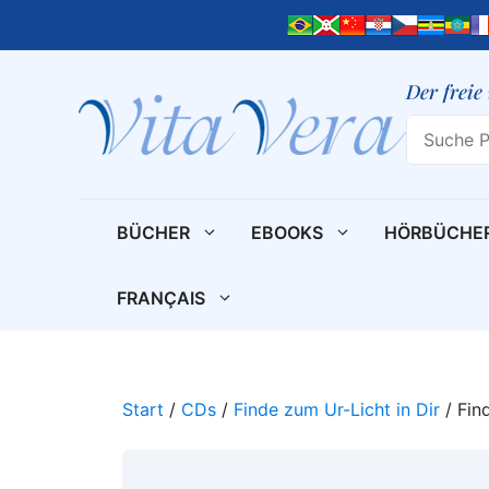
Zum
Inhalt
springen
Der freie
Search
BÜCHER
EBOOKS
HÖRBÜCHE
FRANÇAIS
Start
/
CDs
/
Finde zum Ur-Licht in Dir
/ Fin