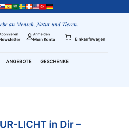
UR-
LICHT
in
Dir
liebe an Mensch, Natur und Tieren.
-
Abonnieren
Anmelden
Ordnung
Einkaufswagen
Newsletter
Mein Konto
2
Menge
ANGEBOTE
GESCHENKE
UR-LICHT in Dir –