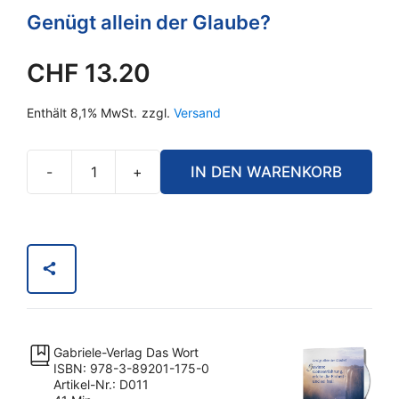
Genügt allein der Glaube?
CHF
13.20
Enthält 8,1% MwSt.
zzgl.
Versand
-
+
IN DEN WARENKORB
Gewinne
Gotteserfahrung,
erlebe
die
Einheit
-
und
sei
Gabriele-Verlag Das Wort
frei
ISBN: 978-3-89201-175-0
Menge
Artikel-Nr.: D011