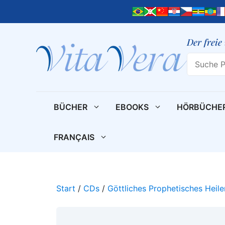
Zum
Inhalt
springen
Der freie
Search
BÜCHER
EBOOKS
HÖRBÜCHE
FRANÇAIS
Start
/
CDs
/
Göttliches Prophetisches Heile