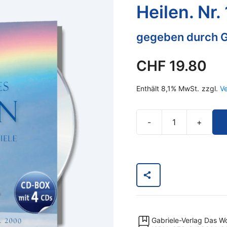
Heilen. Nr.
gegeben durch G
CHF
19.80
Enthält 8,1% MwSt.
zzgl.
V
-
+
Göttliches
Prophetisches
Heilen.
Nr.
10
Menge
Gabriele-Verlag Das W