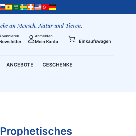
Heilen.
Nr.
10
Menge
liebe an Mensch, Natur und Tieren.
Abonnieren
Anmelden
Einkaufswagen
Newsletter
Mein Konto
ANGEBOTE
GESCHENKE
 Prophetisches