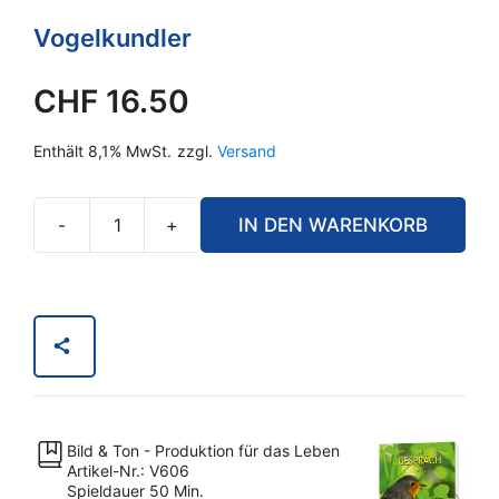
Vogelkundler
CHF
16.50
Enthält 8,1% MwSt.
zzgl.
Versand
-
+
IN DEN WARENKORB
Im
Gespräch
mit
...Prof.
Peter
Berthold
Menge
Bild & Ton - Produktion für das Leben
Artikel-Nr.: V606
Spieldauer 50 Min.