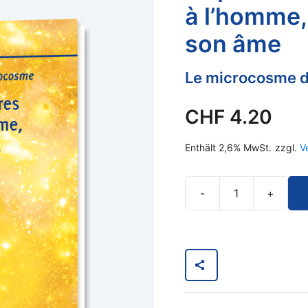
à l’homme,
son âme
Le microcosme 
CHF
4.20
Enthält 2,6% MwSt.
zzgl.
V
-
+
La
parole
des
astres
adressée
à
l’homme,