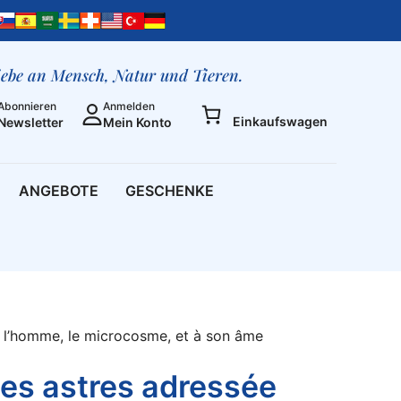
des
astres
adressée
à
liebe an Mensch, Natur und Tieren.
l’homme,
Abonnieren
Anmelden
le
Einkaufswagen
Newsletter
Mein Konto
microcosme,
et
à
ANGEBOTE
GESCHENKE
son
âme
Menge
à l’homme, le microcosme, et à son âme
des astres adressée