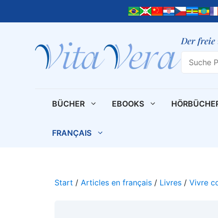
Zum
Inhalt
springen
Der freie
Search
BÜCHER
EBOOKS
HÖRBÜCHE
FRANÇAIS
Start
/
Articles en français
/
Livres
/
Vivre c