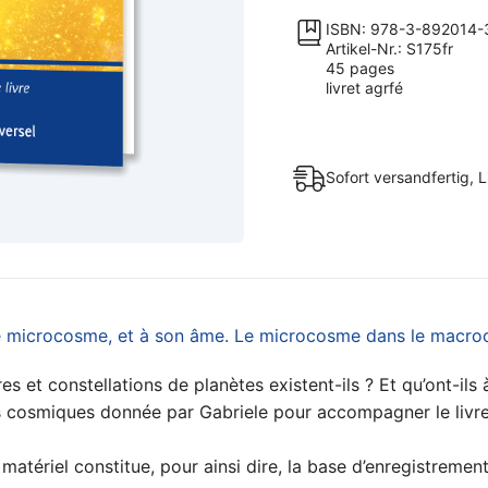
le
ISBN: 978-3-892014-
microcosme,
Artikel-Nr.: S175fr
45 pages
et
livret agrfé
à
son
âme
Sofort versandfertig, L
Menge
 le microcosme, et à son âme. Le microcosme dans le macr
es et constellations de planètes existent-ils ? Et qu’ont-il
ns cosmiques donnée par Gabriele pour accompagner le livre «
ériel constitue, pour ainsi dire, la base d’enregistremen