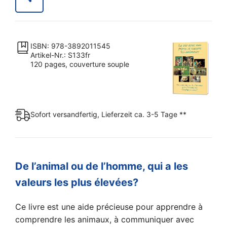
et
soeurs
les
ISBN: 978-3892011545
animaux
Artikel-Nr.: S133fr
Menge
120 pages, couverture souple
Sofort versandfertig, Lieferzeit ca. 3-5 Tage **
De l’animal ou de l’homme, qui a les
valeurs les plus élevées?
Ce livre est une aide précieuse pour apprendre à
comprendre les animaux, à communiquer avec