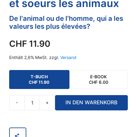
et soeurs les animaux
De l'animal ou de l'homme, qui a les
valeurs les plus élevées?
CHF
11.90
Enthält 2,6% MwSt.
zzgl.
Versand
T-BUCH
E-BOOK
CHF
11.90
CHF
6.00
-
+
IN DEN WARENKORB
La
vie
avec
nos
frères