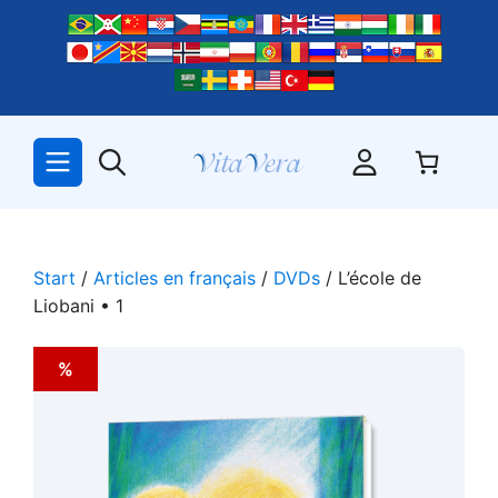
Zum
Inhalt
springen
Start
/
Articles en français
/
DVDs
/ L’école de
Liobani • 1
%