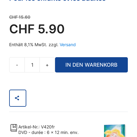
Ursprünglicher
CHF
15.60
Preis
CHF
5.90
war:
Aktueller
CHF 15.60
Enthält 8,1% MwSt.
zzgl.
Versand
Preis
ist:
CHF 5.90.
-
+
IN DEN WARENKORB
L’école
de
Liobani
•
1
Menge
Artikel-Nr.: V420fr
DVD - durée : 6 x 12 min. env.