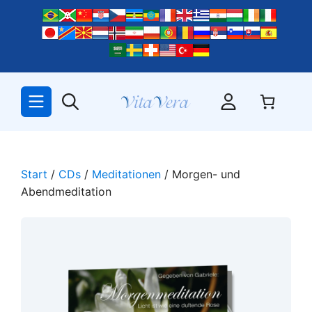
Zum
Inhalt
springen
Start
/
CDs
/
Meditationen
/ Morgen- und
Abendmeditation