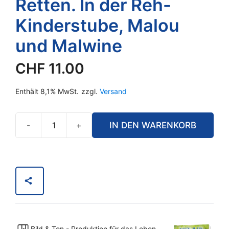
Retten. In der Reh-
Kinderstube, Malou
und Malwine
CHF
11.00
Enthält 8,1% MwSt.
zzgl.
Versand
-
+
IN DEN WARENKORB
Tieren
Helfen
-
Leben
Retten.
In
der
Reh-
Bild & Ton - Produktion für das Leben