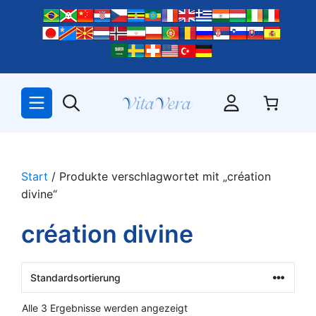
Zum
Inhalt
springen
Start
/ Produkte verschlagwortet mit „création
divine“
création divine
Alle 3 Ergebnisse werden angezeigt