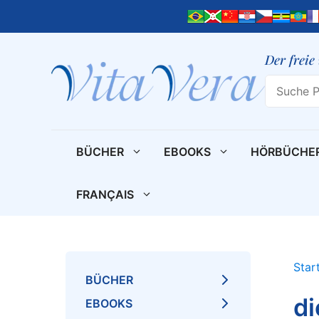
Zum
Inhalt
springen
Der freie
Search
BÜCHER
EBOOKS
HÖRBÜCHE
FRANÇAIS
Star
BÜCHER
di
EBOOKS