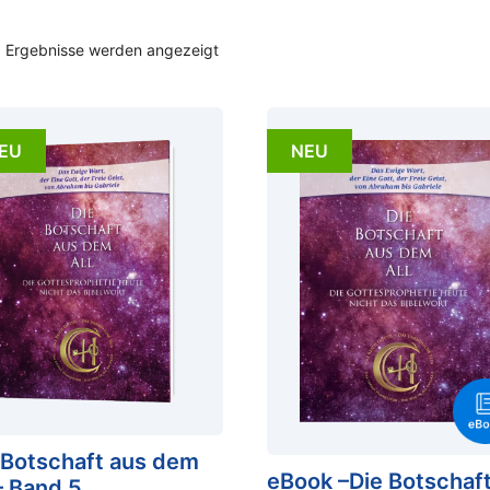
5 Ergebnisse werden angezeigt
EU
NEU
 Botschaft aus dem
eBook –Die Botschaf
 – Band 5