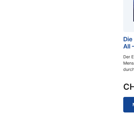
Die
All
Der E
Mens
durch
C