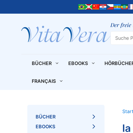
Zum
Inhalt
springen
Der freie
Search
BÜCHER
EBOOKS
HÖRBÜCHE
FRANÇAIS
Star
BÜCHER
la
EBOOKS