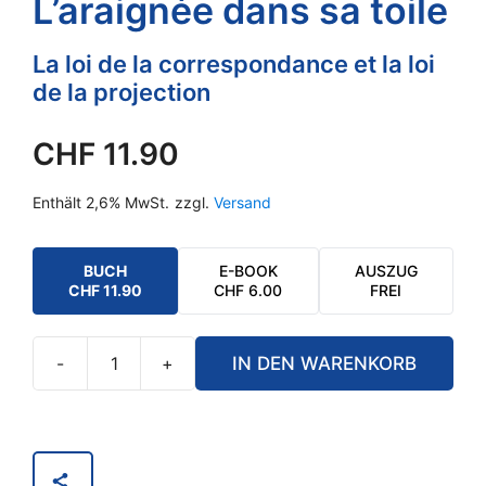
L’araignée dans sa toile
La loi de la correspondance et la loi
de la projection
CHF
11.90
Enthält 2,6% MwSt.
zzgl.
Versand
BUCH
E-BOOK
AUSZUG
CHF
11.90
CHF
6.00
FREI
-
+
IN DEN WARENKORB
Moi,
moi,
moi
-
L'araignée