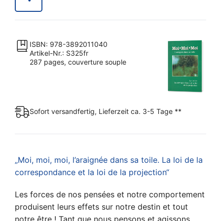
dans
sa
toile
ISBN: 978-3892011040
Menge
Artikel-Nr.: S325fr
287 pages, couverture souple
Sofort versandfertig, Lieferzeit ca. 3-5 Tage **
„Moi, moi, moi, l’araignée dans sa toile. La loi de la
correspondance et la loi de la projection“
Les forces de nos pensées et notre comportement
produisent leurs effets sur notre destin et tout
notre être ! Tant que nous pensons et agissons