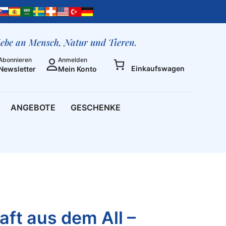
aus
dem
All
-
liebe an Mensch, Natur und Tieren.
Band
Abonnieren
Anmelden
2
Einkaufswagen
Newsletter
Mein Konto
Menge
ANGEBOTE
GESCHENKE
aft aus dem All –