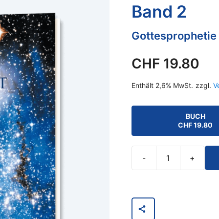
Band 2
Gottesprophetie 
CHF
19.80
Enthält 2,6% MwSt.
zzgl.
V
BUCH
CHF
19.80
-
+
Die
Botschaft
aus
dem
All