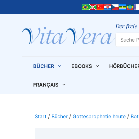
Zum
Inhalt
springen
Der freie
Search
BÜCHER
EBOOKS
HÖRBÜCHE
FRANÇAIS
Start
/
Bücher
/
Gottesprophetie heute
/
Bot