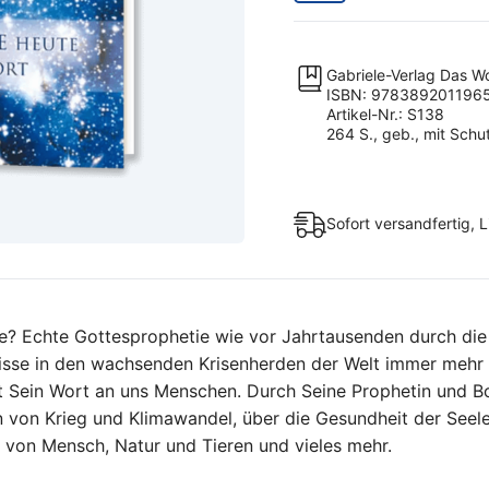
-
Band
2
Gabriele-Verlag Das W
Menge
ISBN: 978389201196
Artikel-Nr.: S138
264 S., geb., mit Sch
Sofort versandfertig, L
tie? Echte Gottesprophetie wie vor Jahrtausenden durch di
gnisse in den wachsenden Krisenherden der Welt immer mehr
tt Sein Wort an uns Menschen. Durch Seine Prophetin und Bot
 von Krieg und Klimawandel, über die Gesundheit der Seele
t von Mensch, Natur und Tieren und vieles mehr.