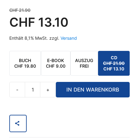
Ursprünglicher
CHF
21.90
Preis
CHF
13.10
war:
Aktueller
CHF 21.90
Enthält 8,1% MwSt.
zzgl.
Versand
Preis
ist:
CHF 13.10.
CD
BUCH
E-BOOK
AUSZUG
CHF
21.90
URSPRÜNGL
AKTUELLER
CHF
19.80
CHF
9.00
FREI
CHF
13.10
PREIS
PREIS
WAR:
IST:
CHF 21.90
CHF 13.10.
-
+
IN DEN WARENKORB
Die
Botschaft
aus
dem
All
-