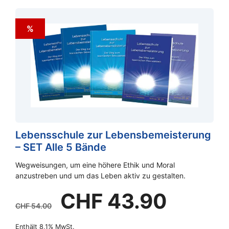
%
Lebensschule zur Lebensbemeisterung
– SET Alle 5 Bände
Wegweisungen, um eine höhere Ethik und Moral
anzustreben und um das Leben aktiv zu gestalten.
Ursprünglicher
Aktuelle
CHF
43.90
Preis
Preis
CHF
54.00
war:
ist:
Enthält 8,1% MwSt.