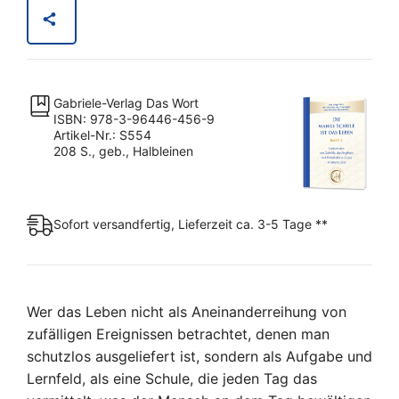
das
Leben
-
Band
Gabriele-Verlag Das Wort
3
ISBN: 978-3-96446-456-9
Menge
Artikel-Nr.: S554
208 S., geb., Halbleinen
Sofort versandfertig, Lieferzeit ca. 3-5 Tage **
Wer das Leben nicht als Aneinanderreihung von
zufälligen Ereignissen betrachtet, denen man
schutzlos ausgeliefert ist, sondern als Aufgabe und
Lernfeld, als eine Schule, die jeden Tag das