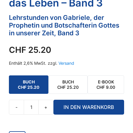
das Leben – Band 3
Lehrstunden von Gabriele, der
Prophetin und Botschafterin Gottes
in unserer Zeit, Band 3
CHF
25.20
Enthält 2,6% MwSt.
zzgl.
Versand
BUCH
BUCH
E-BOOK
CHF
25.20
CHF
25.20
CHF
9.00
-
+
IN DEN WARENKORB
Die
wahre
Schule
ist