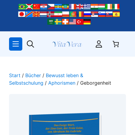
Zum
Inhalt
springen
Start
/
Bücher
/
Bewusst leben &
Selbstschulung
/
Aphorismen
/ Geborgenheit