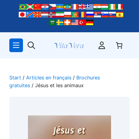
Zum
Inhalt
springen
Start
/
Articles en français
/
Brochures
gratuites
/ Jésus et les animaux