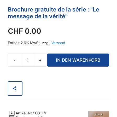
Brochure gratuite de la série : "Le
message de la vérité"
CHF
0.00
Enthält 2,6% MwSt.
zzgl.
Versand
-
+
IN DEN WARENKORB
Jésus
et
les
animaux
Menge
Artikel-Nr.: G311fr