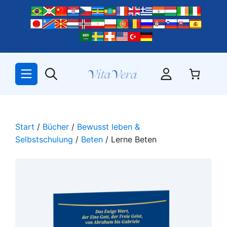
Zum
Inhalt
springen
Start
/
Bücher
/
Bewusst leben &
Selbstschulung
/
Beten
/ Lerne Beten