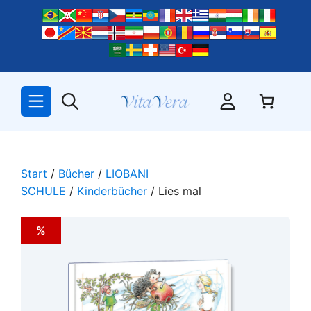
Zum
Inhalt
springen
Start
/
Bücher
/
LIOBANI
SCHULE
/
Kinderbücher
/ Lies mal
%