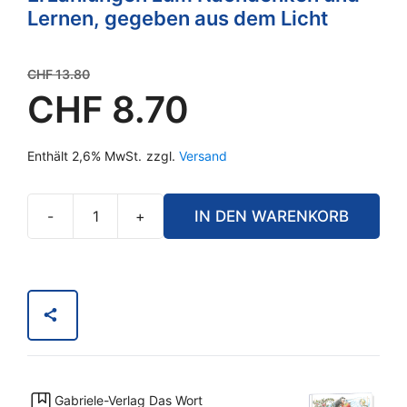
Lernen, gegeben aus dem Licht
Ursprünglicher
CHF
13.80
Preis
CHF
8.70
war:
Aktueller
CHF 13.80
Enthält 2,6% MwSt.
zzgl.
Versand
Preis
ist:
CHF 8.70.
-
+
IN DEN WARENKORB
Lies
mal
Menge
Gabriele-Verlag Das Wort