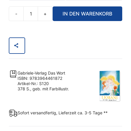
-
+
IN DEN WARENKORB
Liobani:
Ich
berate
-
nimmst
Du
an?
Menge
Gabriele-Verlag Das Wort
ISBN: 9783964461872
Artikel-Nr.: S120
378 S., geb. mit Farbillustr.
Sofort versandfertig, Lieferzeit ca. 3-5 Tage **