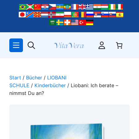
Zum
Inhalt
springen
Start
/
Bücher
/
LIOBANI
SCHULE
/
Kinderbücher
/ Liobani: Ich berate –
nimmst Du an?