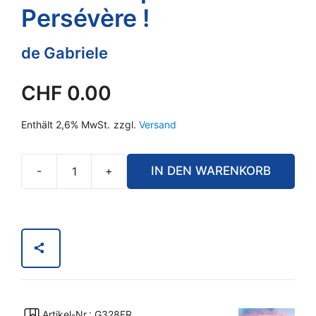
Persévère !
de Gabriele
CHF
0.00
Enthält 2,6% MwSt.
zzgl.
Versand
-
+
IN DEN WARENKORB
Ne
baisse
pas
les
bras
!
Persévère
!
Artikel-Nr.: G328FR