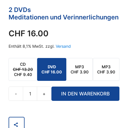
2 DVDs
Meditationen und Verinnerlichungen
CHF
16.00
Enthält 8,1% MwSt.
zzgl.
Versand
CD
DVD
MP3
MP3
CHF
13.20
URSPRÜNGLICHER
AKTUELLER
CHF
16.00
CHF
3.90
CHF
3.90
CHF
9.40
PREIS
PREIS
WAR:
IST:
CHF 13.20
CHF 9.40.
-
+
IN DEN WARENKORB
Tiefenatmung
&
Atem
ist
Leben