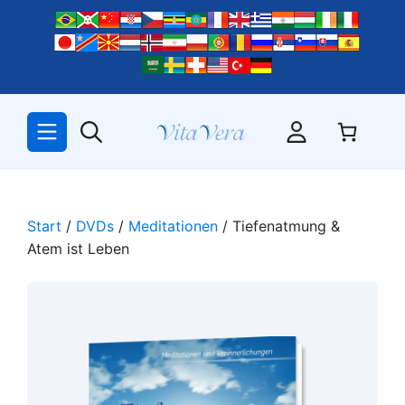
Zum
Inhalt
springen
Start
/
DVDs
/
Meditationen
/ Tiefenatmung &
Atem ist Leben