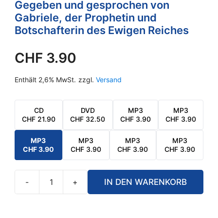
Gegeben und gesprochen von
Gabriele, der Prophetin und
Botschafterin des Ewigen Reiches
CHF
3.90
Enthält 2,6% MwSt.
zzgl.
Versand
CD
DVD
MP3
MP3
CHF
21.90
CHF
32.50
CHF
3.90
CHF
3.90
MP3
MP3
MP3
MP3
CHF
3.90
CHF
3.90
CHF
3.90
CHF
3.90
-
+
IN DEN WARENKORB
Unser
ewiges
Erbe