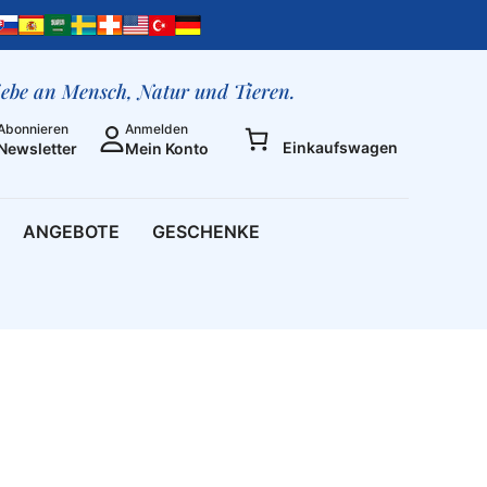
Viel,
viel
Leben
[Digital]
liebe an Mensch, Natur und Tieren.
Menge
Abonnieren
Anmelden
Einkaufswagen
Newsletter
Mein Konto
ANGEBOTE
GESCHENKE