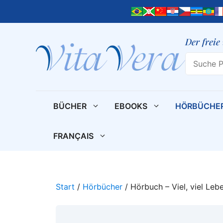
Zum
Inhalt
springen
Der freie
Search
BÜCHER
EBOOKS
HÖRBÜCHE
FRANÇAIS
Start
/
Hörbücher
/ Hörbuch – Viel, viel Leb