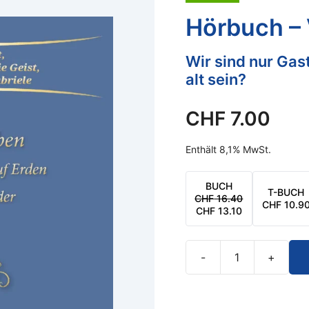
Hörbuch – V
Wir sind nur Gas
alt sein?
CHF
7.00
Enthält 8,1% MwSt.
BUCH
T-BUCH
CHF
16.40
URSPRÜNGLICHER
AKTUELLER
CHF
10.9
CHF
13.10
PREIS
PREIS
WAR:
IST:
CHF 16.40
CHF 13.10.
-
+
Hörbuch
–
Viel,