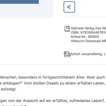
viel
Leben
[Digital]
Menge
Gabriele-Verlag Das W
ISBN: 978396446785
Artikel-Nr.: BD805
Hörbuch-Download MP3
Sofort versandfertig, 
 Menschen, besonders in fortgeschrittenem Alter. Aber auc
 anfangen?“ Vom bloßen Dasein zu einem erfüllten Leben, d
 aufzeigt.
zogen von der Aussicht auf ein erfülltes, zufriedenes Leben?