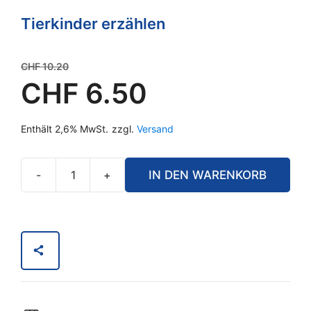
Tierkinder erzählen
Ursprünglicher
CHF
10.20
Preis
CHF
6.50
war:
Aktueller
CHF 10.20
Enthält 2,6% MwSt.
zzgl.
Versand
Preis
ist:
CHF 6.50.
-
+
IN DEN WARENKORB
Wollen
wir
Freunde
sein?
Menge