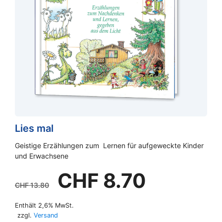
Lies mal
Geistige Erzählungen zum Lernen für aufgeweckte Kinder
und Erwachsene
Ursprünglicher
Aktueller
CHF
8.70
Preis
Preis
CHF
13.80
war:
ist:
Enthält 2,6% MwSt.
CHF 13.80
CHF 8.70.
zzgl.
Versand