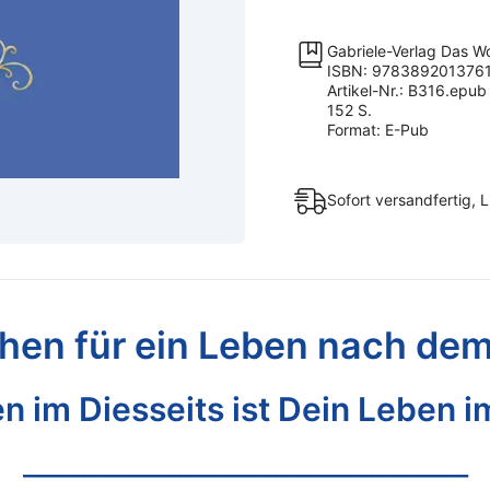
ist
dein
Gabriele-Verlag Das W
Leben
ISBN: 978389201376
Artikel-Nr.: B316.epub
im
152 S.
Jenseits
Format: E-Pub
[Digital]
Menge
Sofort versandfertig, 
hen für ein Leben nach de
n im Diesseits ist Dein Leben i
_____________________________________