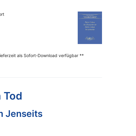
ort
1
Lieferzeit als Sofort-Download verfügbar **
m Tod
m Jenseits