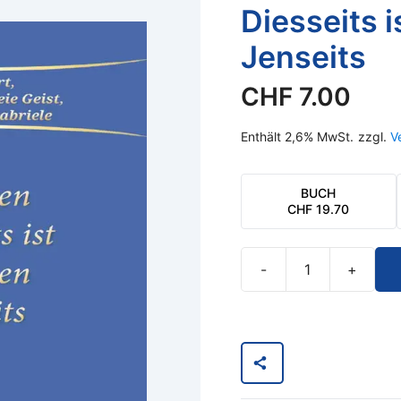
Diesseits i
Jenseits
CHF
7.00
Enthält 2,6% MwSt.
zzgl.
V
BUCH
CHF
19.70
-
+
eBook
-
Dein
Leben
im
Diesseits