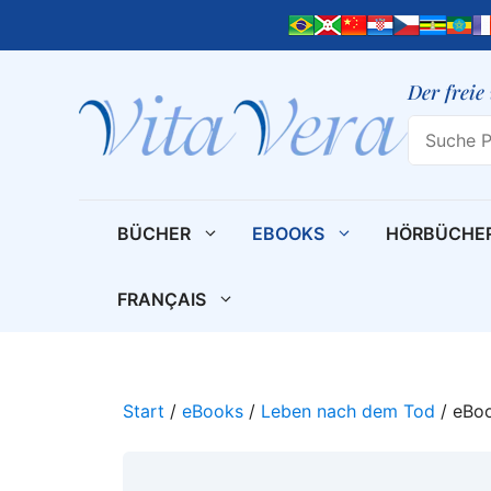
Zum
Inhalt
springen
Der freie
Search
BÜCHER
EBOOKS
HÖRBÜCHE
FRANÇAIS
Start
/
eBooks
/
Leben nach dem Tod
/ eBoo