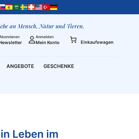
Dein
Leben
im
Diesseits
liebe an Mensch, Natur und Tieren.
ist
Abonnieren
Anmelden
dein
Einkaufswagen
Newsletter
Mein Konto
Leben
im
Jenseits
ANGEBOTE
GESCHENKE
[Digital]
Menge
in Leben im