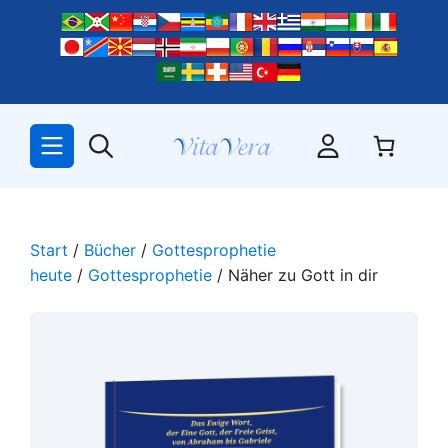
Zum
Inhalt
springen
Start
/
Bücher
/
Gottesprophetie
heute
/
Gottesprophetie
/ Näher zu Gott in dir