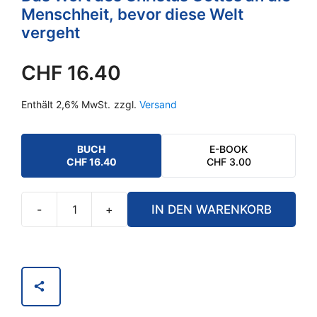
Menschheit, bevor diese Welt
vergeht
CHF
16.40
Enthält 2,6% MwSt.
zzgl.
Versand
BUCH
E-BOOK
CHF
16.40
CHF
3.00
-
+
IN DEN WARENKORB
Näher
zu
Gott
in
dir
Menge