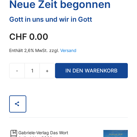
Neue Zeit begonnen
Gott in uns und wir in Gott
CHF
0.00
Enthält 2,6% MwSt.
zzgl.
Versand
-
+
IN DEN WARENKORB
Ab
Januar
2024
hat
die
Neue
Zeit
begonnen
Gabriele-Verlag Das Wort
Menge