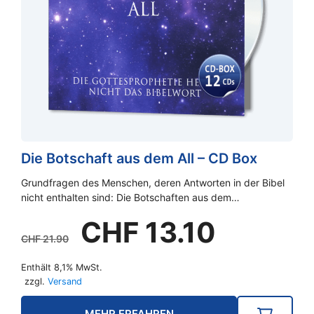
Die Botschaft aus dem All – CD Box
Grundfragen des Menschen, deren Antworten in der Bibel
nicht enthalten sind: Die Botschaften aus dem…
Ursprünglicher
Aktueller
CHF
13.10
Preis
Preis
CHF
21.90
war:
ist:
Enthält 8,1% MwSt.
CHF 21.90
CHF 13.10.
zzgl.
Versand
MEHR ERFAHREN