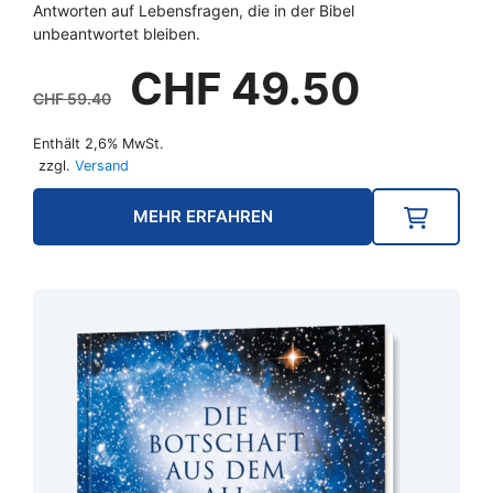
Antworten auf Lebensfragen, die in der Bibel
unbeantwortet bleiben.
Ursprünglicher
Aktuelle
CHF
49.50
Preis
Preis
CHF
59.40
war:
ist:
Enthält 2,6% MwSt.
CHF 59.40
CHF 49.
zzgl.
Versand
MEHR ERFAHREN