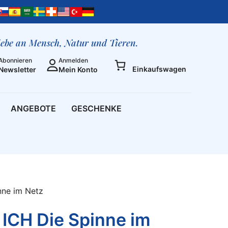
ICH
-
ICH
Die
liebe an Mensch, Natur und Tieren.
Spinne
Abonnieren
Anmelden
im
Einkaufswagen
Newsletter
Mein Konto
Netz
Menge
ANGEBOTE
GESCHENKE
nne im Netz
– ICH Die Spinne im