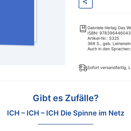
ICH
Die
Spinne
im
Gabriele-Verlag Das W
Netz
ISBN: 978396446043
Artikel-Nr.: S325
Menge
366 S., geb. Leinenei
Auch in den Sprachen: 
Sofort versandfertig, L
Gibt es Zufälle?
ICH – ICH – ICH Die Spinne im Netz
_____________________