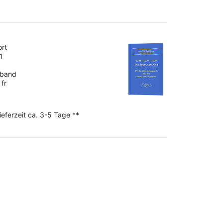
ort
1
nband
fr
ieferzeit ca. 3-5 Tage **