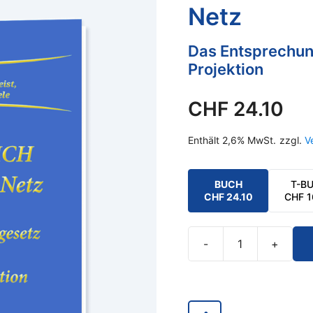
Netz
Das Entsprechun
Projektion
CHF
24.10
Enthält 2,6% MwSt.
zzgl.
V
BUCH
T-B
CHF
24.10
CHF
1
-
+
ICH
-
ICH
-