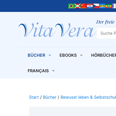
Zum
Inhalt
springen
Der freie
Search
BÜCHER
EBOOKS
HÖRBÜCHE
FRANÇAIS
Start
/
Bücher
/
Bewusst leben & Selbstschu